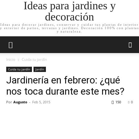
Ideas para jardines y
decoración
Ideas para decorar jardines, conservar y cuidar tus plantas de interior
y exterior de patios, terrazas y jardines. Decoración 100% con plantas
y naturaleza.
Inicio
Cuida tu jardín
Cuida tu jardín
Jardín
Jardinería en febrero: ¿qué
nos toca durante este mes?
Por
Augusto
-
Feb 5, 2015
150
0