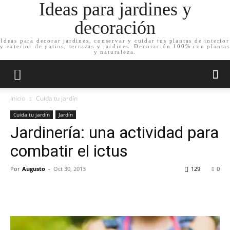
Ideas para jardines y
decoración
Ideas para decorar jardines, conservar y cuidar tus plantas de interior
y exterior de patios, terrazas y jardines. Decoración 100% con plantas
y naturaleza.
Inicio
Cuida tu jardín
Cuida tu jardín
Jardín
Jardinería: una actividad para
combatir el ictus
Por
Augusto
-
Oct 30, 2013
129
0