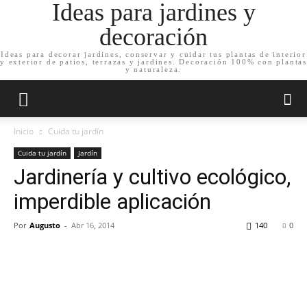
Ideas para jardines y
decoración
Ideas para decorar jardines, conservar y cuidar tus plantas de interior
y exterior de patios, terrazas y jardines. Decoración 100% con plantas
y naturaleza.
Inicio
Cuida tu jardín
Cuida tu jardín
Jardín
Jardinería y cultivo ecológico,
imperdible aplicación
Por
Augusto
-
Abr 16, 2014
140
0