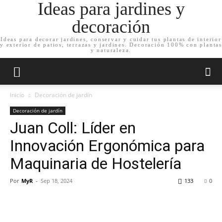
Ideas para jardines y
decoración
Ideas para decorar jardines, conservar y cuidar tus plantas de interior
y exterior de patios, terrazas y jardines. Decoración 100% con plantas
y naturaleza.
Inicio
Decoración de jardín
Decoración de jardín
Juan Coll: Líder en
Innovación Ergonómica para
Maquinaria de Hostelería
Por
MyR
-
Sep 18, 2024
133
0