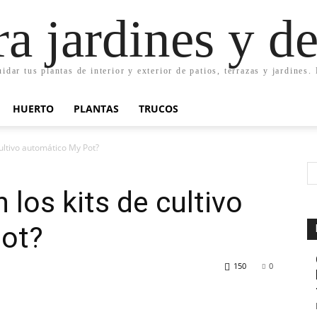
ra jardines y d
uidar tus plantas de interior y exterior de patios, terrazas y jardines
HUERTO
PLANTAS
TRUCOS
ultivo automático My Pot?
los kits de cultivo
ot?
150
0