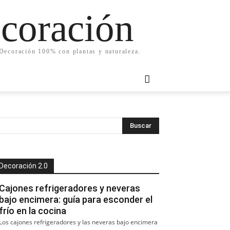
ecoración
. Decoración 100% con plantas y naturaleza.
Decoración 2.0
Cajones refrigeradores y neveras
bajo encimera: guía para esconder el
frío en la cocina
Los cajones refrigeradores y las neveras bajo encimera