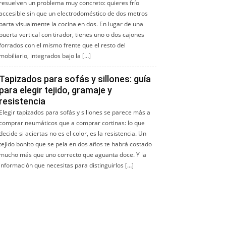
resuelven un problema muy concreto: quieres frío
accesible sin que un electrodoméstico de dos metros
parta visualmente la cocina en dos. En lugar de una
puerta vertical con tirador, tienes uno o dos cajones
forrados con el mismo frente que el resto del
mobiliario, integrados bajo la […]
Tapizados para sofás y sillones: guía
para elegir tejido, gramaje y
resistencia
Elegir tapizados para sofás y sillones se parece más a
comprar neumáticos que a comprar cortinas: lo que
decide si aciertas no es el color, es la resistencia. Un
tejido bonito que se pela en dos años te habrá costado
mucho más que uno correcto que aguanta doce. Y la
información que necesitas para distinguirlos […]