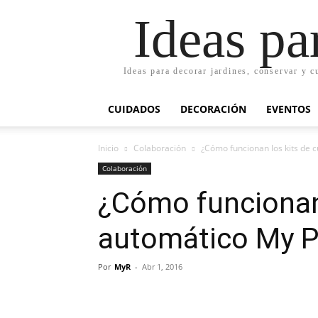
Ideas pa
Ideas para decorar jardines, conservar y c
CUIDADOS
DECORACIÓN
EVENTOS
Inicio
Colaboración
¿Cómo funcionan los kits de c
Colaboración
¿Cómo funcionan 
automático My P
Por
MyR
-
Abr 1, 2016