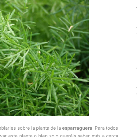
larles sobre la planta de la
esparraguera
. Para todos
ivar esta planta o bien solo queráis saber más a cerca