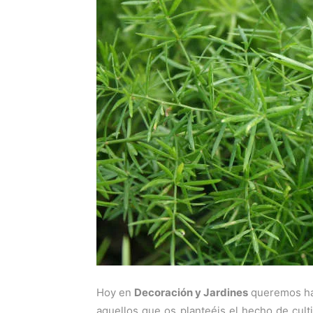
Hoy en
Decoración y Jardines
queremos hab
aquellos que os planteéis el hecho de cult