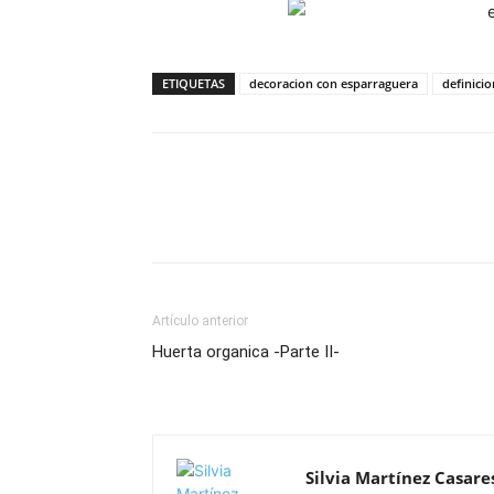
ETIQUETAS
decoracion con esparraguera
definici
Artículo anterior
Huerta organica -Parte II-
Silvia Martínez Casare