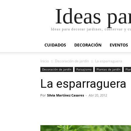
Ideas pa
Ideas para decorar jardines, conservar y c
CUIDADOS
DECORACIÓN
EVENTOS
Inicio
Decoración de jardín
La esparraguera
Decoración de jardín
Paisajismo
Plantas de jardín
Pla
La esparraguera
Por
Silvia Martínez Casares
-
Abr 20, 2012