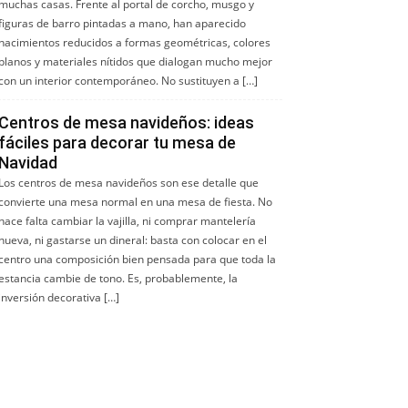
muchas casas. Frente al portal de corcho, musgo y
figuras de barro pintadas a mano, han aparecido
nacimientos reducidos a formas geométricas, colores
planos y materiales nítidos que dialogan mucho mejor
con un interior contemporáneo. No sustituyen a […]
Centros de mesa navideños: ideas
fáciles para decorar tu mesa de
Navidad
Los centros de mesa navideños son ese detalle que
convierte una mesa normal en una mesa de fiesta. No
hace falta cambiar la vajilla, ni comprar mantelería
nueva, ni gastarse un dineral: basta con colocar en el
centro una composición bien pensada para que toda la
estancia cambie de tono. Es, probablemente, la
inversión decorativa […]