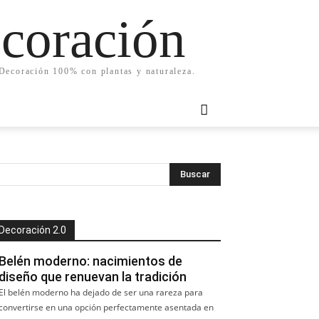
ecoración
. Decoración 100% con plantas y naturaleza.
Decoración 2.0
Belén moderno: nacimientos de
diseño que renuevan la tradición
El belén moderno ha dejado de ser una rareza para
convertirse en una opción perfectamente asentada en