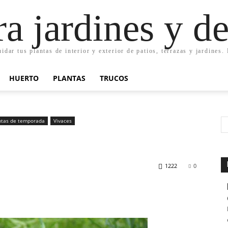
ra jardines y d
uidar tus plantas de interior y exterior de patios, terrazas y jardines
HUERTO
PLANTAS
TRUCOS
ntas de temporada
Vivaces
1222
0