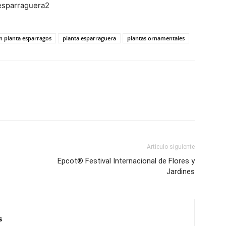
on planta esparragos
planta esparraguera
plantas ornamentales
Artículo siguiente
Epcot® Festival Internacional de Flores y
Jardines
s