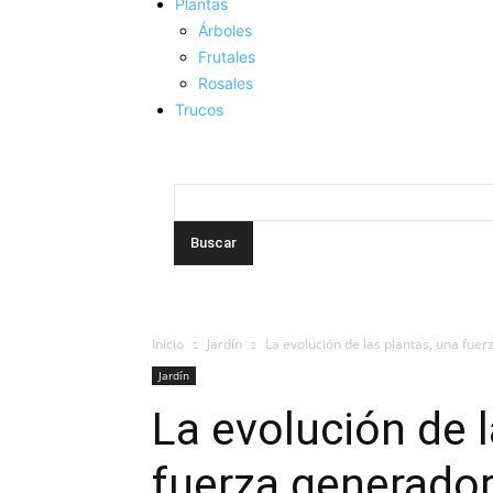
Plantas
Árboles
Frutales
Rosales
Trucos
Inicio
Jardín
La evolución de las plantas, una fue
Jardín
La evolución de l
fuerza generador