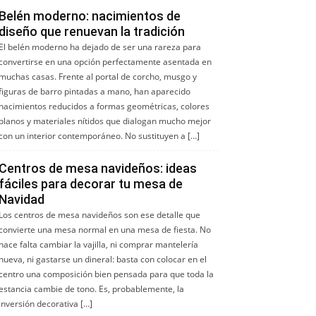
Belén moderno: nacimientos de
diseño que renuevan la tradición
El belén moderno ha dejado de ser una rareza para
convertirse en una opción perfectamente asentada en
muchas casas. Frente al portal de corcho, musgo y
figuras de barro pintadas a mano, han aparecido
nacimientos reducidos a formas geométricas, colores
planos y materiales nítidos que dialogan mucho mejor
con un interior contemporáneo. No sustituyen a […]
Centros de mesa navideños: ideas
fáciles para decorar tu mesa de
Navidad
Los centros de mesa navideños son ese detalle que
convierte una mesa normal en una mesa de fiesta. No
hace falta cambiar la vajilla, ni comprar mantelería
nueva, ni gastarse un dineral: basta con colocar en el
centro una composición bien pensada para que toda la
estancia cambie de tono. Es, probablemente, la
inversión decorativa […]