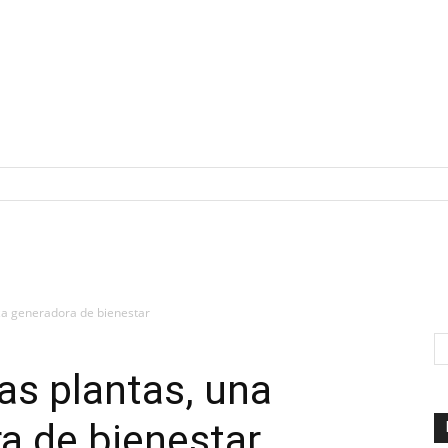
rza generadora de bienestar
as plantas, una
a de bienestar