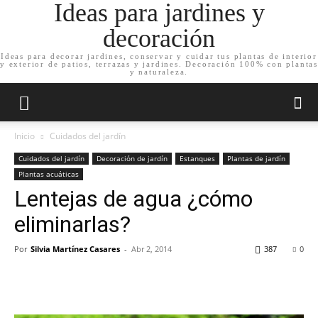
Ideas para jardines y
decoración
Ideas para decorar jardines, conservar y cuidar tus plantas de interior
y exterior de patios, terrazas y jardines. Decoración 100% con plantas
y naturaleza.
Inicio
Cuidados del jardín
Cuidados del jardín
Decoración de jardín
Estanques
Plantas de jardín
Plantas acuáticas
Lentejas de agua ¿cómo
eliminarlas?
Por
Silvia Martínez Casares
-
Abr 2, 2014
387
0