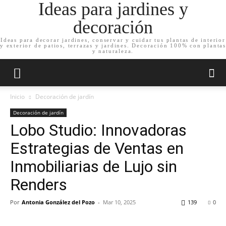
Ideas para jardines y
decoración
Ideas para decorar jardines, conservar y cuidar tus plantas de interior
y exterior de patios, terrazas y jardines. Decoración 100% con plantas
y naturaleza.
Inicio
Decoración de jardín
Decoración de jardín
Lobo Studio: Innovadoras
Estrategias de Ventas en
Inmobiliarias de Lujo sin
Renders
Por
Antonia González del Pozo
-
Mar 10, 2025
139
0