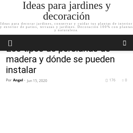
Ideas para jardines y
decoración
Ideas para decorar jardines, conservar y cuidar tus plantas de interior
y exterior de patios, terrazas y jardines. Decoración 100% con plantas
Inicio
Noticias
Curiosidades
y naturaleza.
Noticias
Curiosidades
Los tipos de persianas de
madera y dónde se pueden
instalar
Por
Angel
-
176
0
Jun 15, 2020