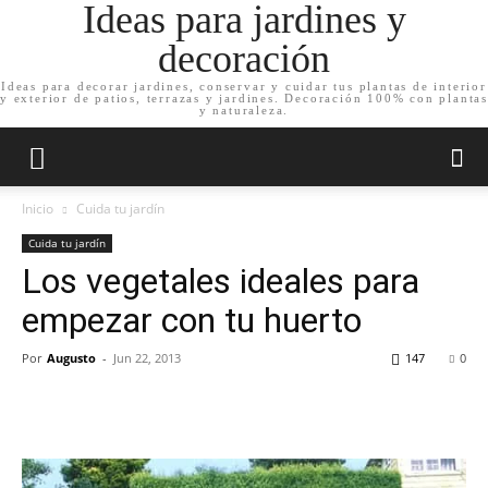
Ideas para jardines y
decoración
Ideas para decorar jardines, conservar y cuidar tus plantas de interior
y exterior de patios, terrazas y jardines. Decoración 100% con plantas
y naturaleza.
Inicio
Cuida tu jardín
Cuida tu jardín
Los vegetales ideales para
empezar con tu huerto
Por
Augusto
-
Jun 22, 2013
147
0