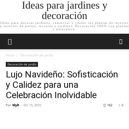
Ideas para jardines y
decoración
Ideas para decorar jardines, conservar y cuidar tus plantas de interior
y exterior de patios, terrazas y jardines. Decoración 100% con plantas
y naturaleza.
Inicio
Decoración de jardín
Decoración de jardín
Lujo Navideño: Sofisticación
y Calidez para una
Celebración Inolvidable
Por
MyR
-
Dic 15, 2025
162
0