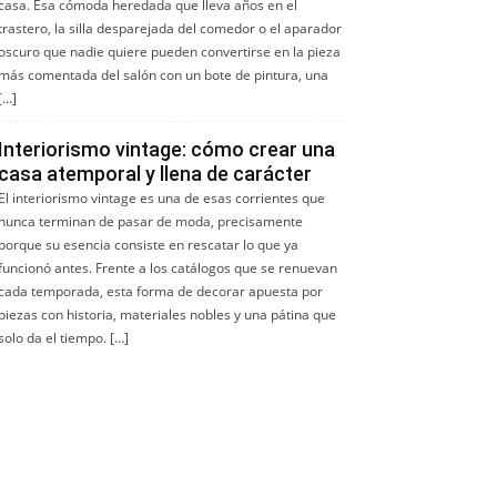
casa. Esa cómoda heredada que lleva años en el
trastero, la silla desparejada del comedor o el aparador
oscuro que nadie quiere pueden convertirse en la pieza
más comentada del salón con un bote de pintura, una
[…]
Interiorismo vintage: cómo crear una
casa atemporal y llena de carácter
El interiorismo vintage es una de esas corrientes que
nunca terminan de pasar de moda, precisamente
porque su esencia consiste en rescatar lo que ya
funcionó antes. Frente a los catálogos que se renuevan
cada temporada, esta forma de decorar apuesta por
piezas con historia, materiales nobles y una pátina que
solo da el tiempo. […]