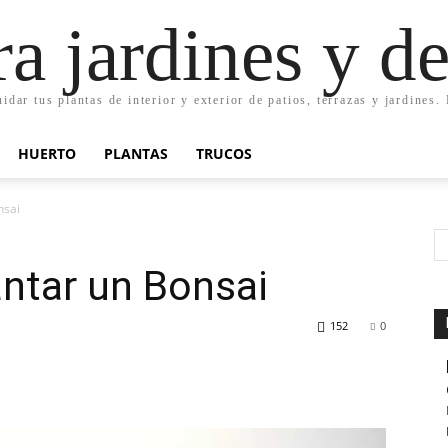
ra jardines y d
uidar tus plantas de interior y exterior de patios, terrazas y jardines
HUERTO
PLANTAS
TRUCOS
nsai
ntar un Bonsai
152
0