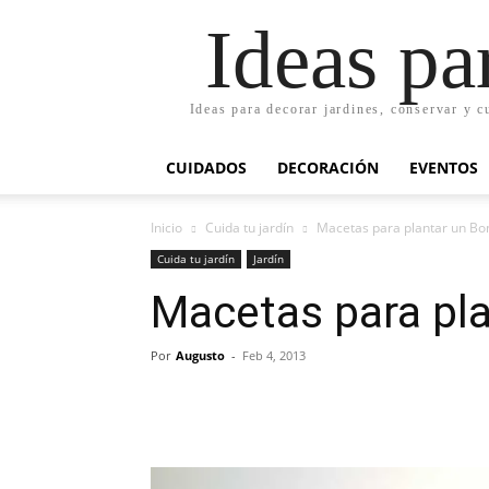
Ideas pa
Ideas para decorar jardines, conservar y c
CUIDADOS
DECORACIÓN
EVENTOS
Inicio
Cuida tu jardín
Macetas para plantar un Bo
Cuida tu jardín
Jardín
Macetas para pla
Por
Augusto
-
Feb 4, 2013