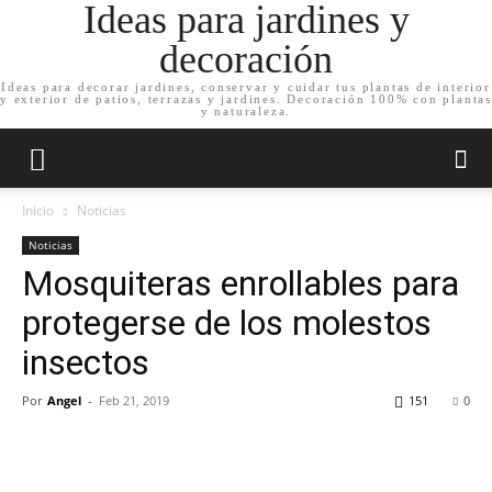
Ideas para jardines y
decoración
Ideas para decorar jardines, conservar y cuidar tus plantas de interior
y exterior de patios, terrazas y jardines. Decoración 100% con plantas
y naturaleza.
Inicio
Noticias
Noticias
Mosquiteras enrollables para
protegerse de los molestos
insectos
Por
Angel
-
Feb 21, 2019
151
0