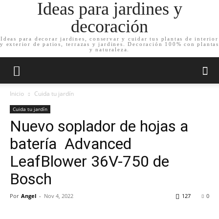
Ideas para jardines y
decoración
Ideas para decorar jardines, conservar y cuidar tus plantas de interior
y exterior de patios, terrazas y jardines. Decoración 100% con plantas
y naturaleza.
Inicio
Cuida tu jardín
Cuida tu jardín
Nuevo soplador de hojas a
batería Advanced
LeafBlower 36V-750 de
Bosch
Por
Angel
-
Nov 4, 2022
127
0