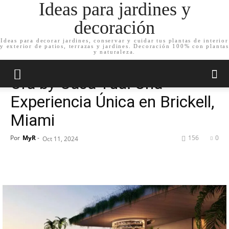
Ideas para jardines y
decoración
Ideas para decorar jardines, conservar y cuidar tus plantas de interior
y exterior de patios, terrazas y jardines. Decoración 100% con plantas
Inicio
Noticias
y naturaleza.
Noticias
Ora by Casa Tua: Una
Experiencia Única en Brickell,
Miami
Por
MyR
-
156
0
Oct 11, 2024