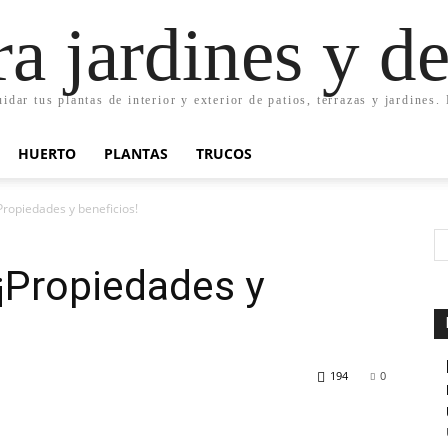
ra jardines y d
uidar tus plantas de interior y exterior de patios, terrazas y jardines
HUERTO
PLANTAS
TRUCOS
Propiedades y beneficios!
 ¡Propiedades y
194
0