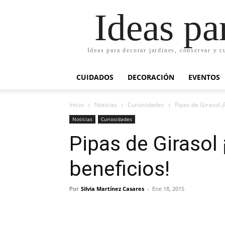
Ideas pa
Ideas para decorar jardines, conservar y c
CUIDADOS
DECORACIÓN
EVENTOS
Inicio
Noticias
Curiosidades
Pipas de Girasol ¡
Noticias
Curiosidades
Pipas de Girasol
beneficios!
Por
Silvia Martínez Casares
-
Ene 18, 2015