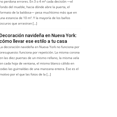
no perdona errores. En 3 o 4 m² cada decisión —el
fondo del mueble, hacia dónde abre la puerta, el
formato de la baldosa— pesa muchísimo más que en
una estancia de 10 m². Y la mayoría de los baños
oscuros que arrastran […]
Decoración navideña en Nueva York:
cómo llevar ese estilo a tu casa
La decoración navideña en Nueva York no funciona por
presupuesto: funciona por repetición. La misma corona
en las diez puertas de un mismo rellano, la misma vela
en cada hoja de ventana, el mismo blanco cálido en
todas las guirnaldas de una manzana entera. Ese es el
motivo por el que las fotos de la […]