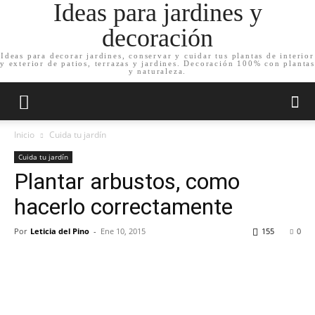
Ideas para jardines y
decoración
Ideas para decorar jardines, conservar y cuidar tus plantas de interior
y exterior de patios, terrazas y jardines. Decoración 100% con plantas
y naturaleza.
Inicio
Cuida tu jardín
Cuida tu jardín
Plantar arbustos, como
hacerlo correctamente
Por
Leticia del Pino
-
Ene 10, 2015
155
0