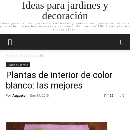
Ideas para jardines y
decoración
Ideas para decorar jardines, conservar y cuidar tus plantas de interior
y exterior de patios, terrazas y jardines. Decoración 100% con plantas
y naturaleza.
Inicio
Cuida tu jardín
Cuida tu jardín
Plantas de interior de color
blanco: las mejores
Por
Augusto
-
Ene 19, 2015
155
0