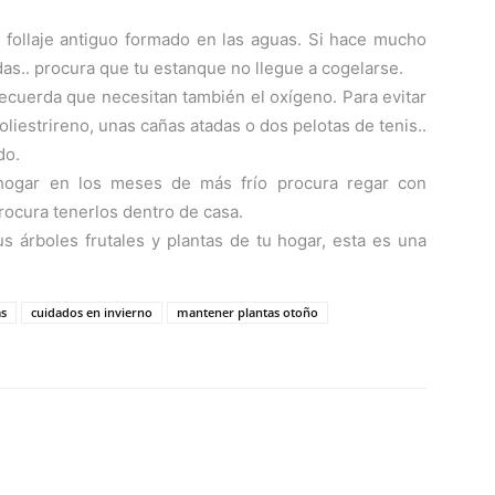
l follaje antiguo formado en las aguas. Si hace mucho
das.. procura que tu estanque no llegue a cogelarse.
 recuerda que necesitan también el oxígeno. Para evitar
liestrireno, unas cañas atadas o dos pelotas de tenis..
do.
 hogar en los meses de más frío procura regar con
rocura tenerlos dentro de casa.
s árboles frutales y plantas de tu hogar, esta es una
as
cuidados en invierno
mantener plantas otoño