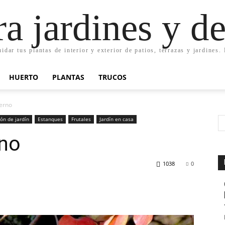
ra jardines y d
uidar tus plantas de interior y exterior de patios, terrazas y jardines
HUERTO
PLANTAS
TRUCOS
ierno
ón de jardín
Estanques
Frutales
Jardín en casa
rno
1038
0