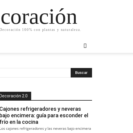
ecoración
. Decoración 100% con plantas y naturaleza.
Decoración 2.0
Cajones refrigeradores y neveras
bajo encimera: guía para esconder el
frío en la cocina
Los cajones refrigeradores y las neveras bajo encimera