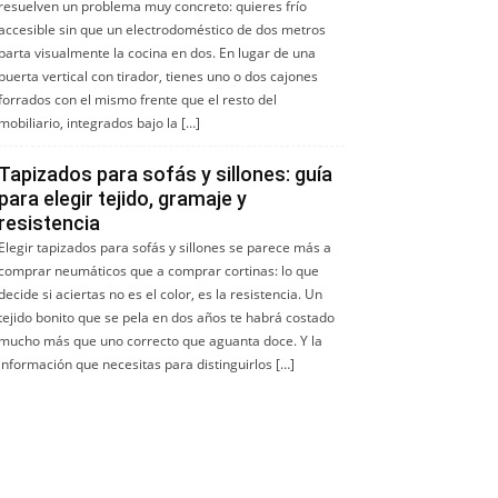
resuelven un problema muy concreto: quieres frío
accesible sin que un electrodoméstico de dos metros
parta visualmente la cocina en dos. En lugar de una
puerta vertical con tirador, tienes uno o dos cajones
forrados con el mismo frente que el resto del
mobiliario, integrados bajo la […]
Tapizados para sofás y sillones: guía
para elegir tejido, gramaje y
resistencia
Elegir tapizados para sofás y sillones se parece más a
comprar neumáticos que a comprar cortinas: lo que
decide si aciertas no es el color, es la resistencia. Un
tejido bonito que se pela en dos años te habrá costado
mucho más que uno correcto que aguanta doce. Y la
información que necesitas para distinguirlos […]