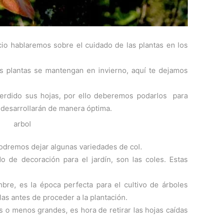
io hablaremos sobre el cuidado de las plantas en los
s plantas se mantengan en invierno, aquí te dejamos
 perdido sus hojas, por ello deberemos podarlos para
 desarrollarán de manera óptima.
podremos dejar algunas variedades de col.
o de decoración para el jardín, son las coles. Estas
e, es la época perfecta para el cultivo de árboles
llas antes de proceder a la plantación.
 o menos grandes, es hora de retirar las hojas caídas