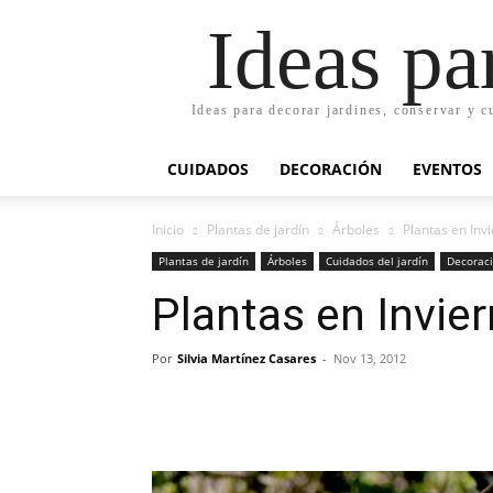
Ideas pa
Ideas para decorar jardines, conservar y c
CUIDADOS
DECORACIÓN
EVENTOS
Inicio
Plantas de jardín
Árboles
Plantas en Inv
Plantas de jardín
Árboles
Cuidados del jardín
Decoraci
Plantas en Invie
Por
Silvia Martínez Casares
-
Nov 13, 2012