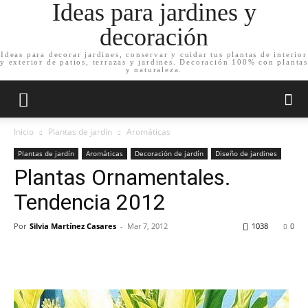
Ideas para jardines y
decoración
Ideas para decorar jardines, conservar y cuidar tus plantas de interior
y exterior de patios, terrazas y jardines. Decoración 100% con plantas
y naturaleza.
Inicio
Plantas de jardín
Aromáticas
Plantas de jardín
Aromáticas
Decoración de jardín
Diseño de jardines
Plantas Ornamentales.
Tendencia 2012
Por
Silvia Martínez Casares
-
Mar 7, 2012
1038
0