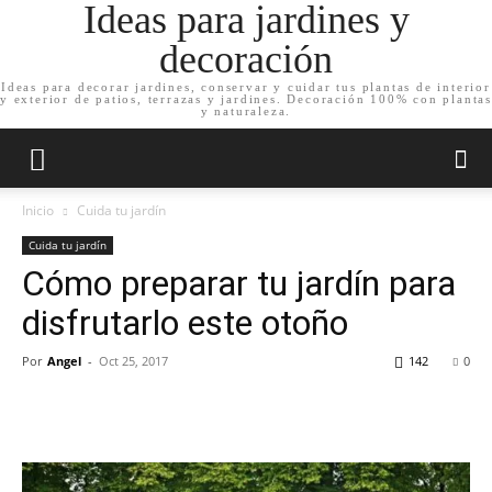
Ideas para jardines y
decoración
Ideas para decorar jardines, conservar y cuidar tus plantas de interior
y exterior de patios, terrazas y jardines. Decoración 100% con plantas
y naturaleza.
Inicio
Cuida tu jardín
Cuida tu jardín
Cómo preparar tu jardín para
disfrutarlo este otoño
Por
Angel
-
Oct 25, 2017
142
0