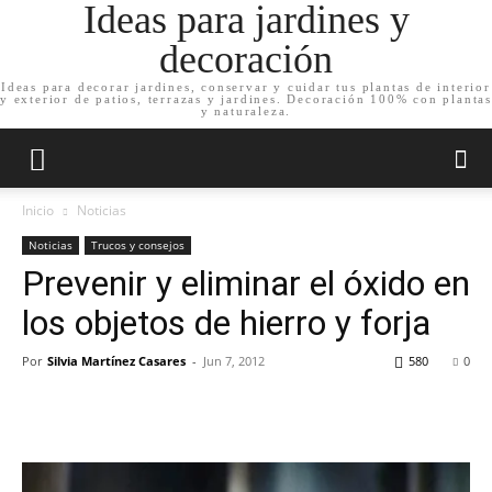
Ideas para jardines y
decoración
Ideas para decorar jardines, conservar y cuidar tus plantas de interior
y exterior de patios, terrazas y jardines. Decoración 100% con plantas
y naturaleza.
Inicio
Noticias
Noticias
Trucos y consejos
Prevenir y eliminar el óxido en
los objetos de hierro y forja
Por
Silvia Martínez Casares
-
Jun 7, 2012
580
0