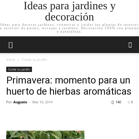
Ideas para jardines y
decoración
Ideas para decorar jardines, conservar y cuidar tus plantas de interior
y exterior de patios, terrazas y jardines. Decoración 100% con plantas
y naturaleza.
Inicio
Cuida tu jardín
Cuida tu jardín
Primavera: momento para un
huerto de hierbas aromáticas
Por
Augusto
-
Mar 10, 2014
140
0