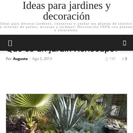
Ideas para jardines y
decoración
Ideas para decorar jardines, conservar y cuidar tus plantas de interior
y exterior de patios, terrazas y jardines. Decoración 100% con plantas
Inicio
Cuida tu jardín
y naturaleza.
Cuida tu jardín
Qué es un jardín Xeriscape?
Por
Augusto
-
Ago 5, 2013
137
0