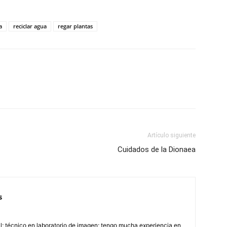
a
reciclar agua
regar plantas
Artículo siguiente
Cuidados de la Dionaea
s
; técnico en laboratorio de imagen; tengo mucha experiencia en