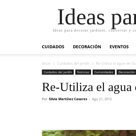
Ideas pa
Ideas para decorar jardines, conservar y c
CUIDADOS
DECORACIÓN
EVENTOS
Inicio
Cuidados del jardín
Re-Utiliza el agua de Ll
Cuidados del jardín
Noticias
Curiosidades
Decoración 
Re-Utiliza el agua
Por
Silvia Martínez Casares
-
Ago 21, 2012