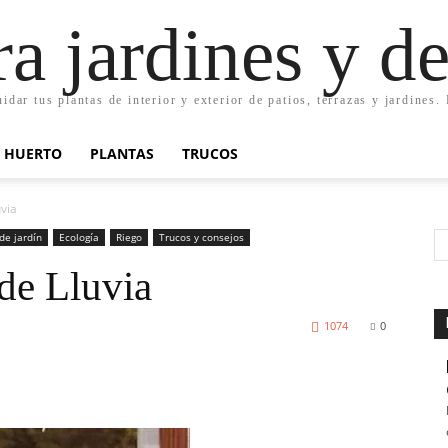
ra jardines y d
uidar tus plantas de interior y exterior de patios, terrazas y jardines
HUERTO
PLANTAS
TRUCOS
uvia
de jardín
Ecología
Riego
Trucos y consejos
 de Lluvia
1074
0