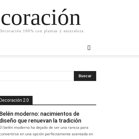
ecoración
. Decoración 100% con plantas y naturaleza.
Decoración 2.0
Belén moderno: nacimientos de
diseño que renuevan la tradición
El belén moderno ha dejado de ser una rareza para
convertirse en una opción perfectamente asentada en