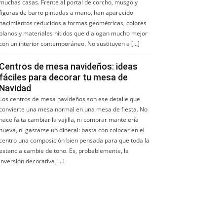
muchas casas. Frente al portal de corcho, musgo y
figuras de barro pintadas a mano, han aparecido
nacimientos reducidos a formas geométricas, colores
planos y materiales nítidos que dialogan mucho mejor
con un interior contemporáneo. No sustituyen a […]
Centros de mesa navideños: ideas
fáciles para decorar tu mesa de
Navidad
Los centros de mesa navideños son ese detalle que
convierte una mesa normal en una mesa de fiesta. No
hace falta cambiar la vajilla, ni comprar mantelería
nueva, ni gastarse un dineral: basta con colocar en el
centro una composición bien pensada para que toda la
estancia cambie de tono. Es, probablemente, la
inversión decorativa […]