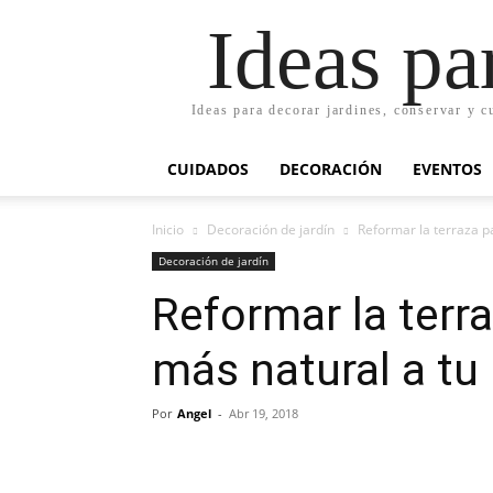
Ideas pa
Ideas para decorar jardines, conservar y c
CUIDADOS
DECORACIÓN
EVENTOS
Inicio
Decoración de jardín
Reformar la terraza p
Decoración de jardín
Reformar la terra
más natural a tu
Por
Angel
-
Abr 19, 2018