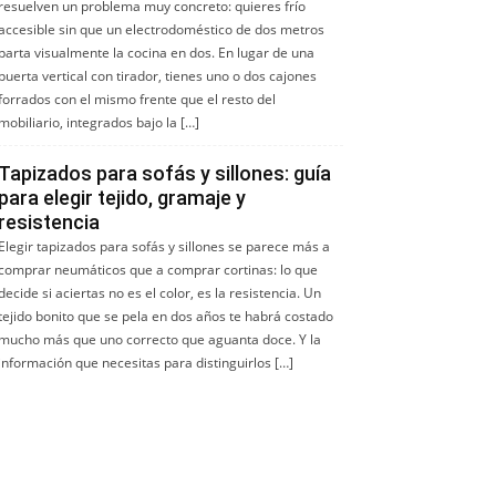
resuelven un problema muy concreto: quieres frío
accesible sin que un electrodoméstico de dos metros
parta visualmente la cocina en dos. En lugar de una
puerta vertical con tirador, tienes uno o dos cajones
forrados con el mismo frente que el resto del
mobiliario, integrados bajo la […]
Tapizados para sofás y sillones: guía
para elegir tejido, gramaje y
resistencia
Elegir tapizados para sofás y sillones se parece más a
comprar neumáticos que a comprar cortinas: lo que
decide si aciertas no es el color, es la resistencia. Un
tejido bonito que se pela en dos años te habrá costado
mucho más que uno correcto que aguanta doce. Y la
información que necesitas para distinguirlos […]