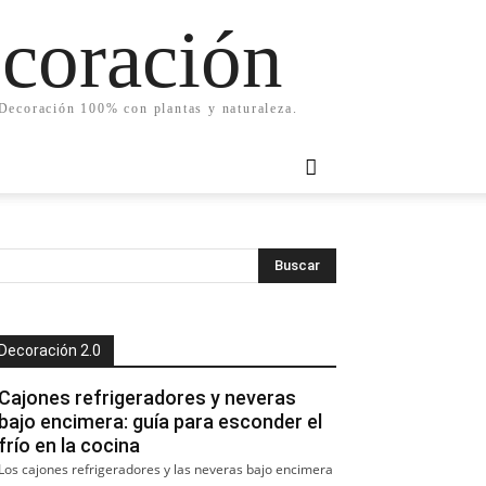
ecoración
. Decoración 100% con plantas y naturaleza.
Decoración 2.0
Cajones refrigeradores y neveras
bajo encimera: guía para esconder el
frío en la cocina
Los cajones refrigeradores y las neveras bajo encimera