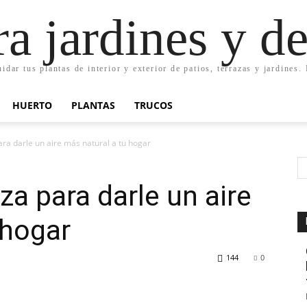
ra jardines y d
uidar tus plantas de interior y exterior de patios, terrazas y jardines
HUERTO
PLANTAS
TRUCOS
ara darle un aire más natural a tu hogar
za para darle un aire
 hogar
144
0