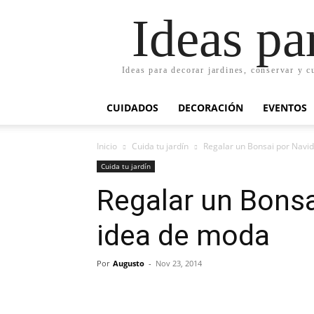
Ideas pa
Ideas para decorar jardines, conservar y c
CUIDADOS
DECORACIÓN
EVENTOS
Inicio
Cuida tu jardín
Regalar un Bonsai por Navi
Cuida tu jardín
Regalar un Bonsa
idea de moda
Por
Augusto
-
Nov 23, 2014