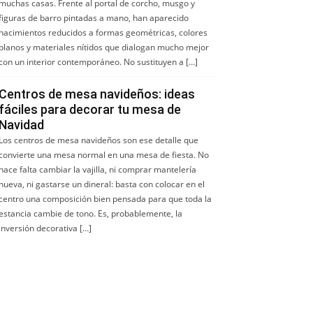
muchas casas. Frente al portal de corcho, musgo y
figuras de barro pintadas a mano, han aparecido
nacimientos reducidos a formas geométricas, colores
planos y materiales nítidos que dialogan mucho mejor
con un interior contemporáneo. No sustituyen a […]
Centros de mesa navideños: ideas
fáciles para decorar tu mesa de
Navidad
Los centros de mesa navideños son ese detalle que
convierte una mesa normal en una mesa de fiesta. No
hace falta cambiar la vajilla, ni comprar mantelería
nueva, ni gastarse un dineral: basta con colocar en el
centro una composición bien pensada para que toda la
estancia cambie de tono. Es, probablemente, la
inversión decorativa […]