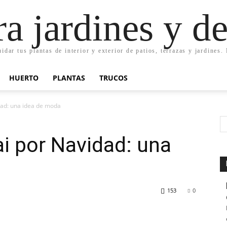
ra jardines y d
uidar tus plantas de interior y exterior de patios, terrazas y jardines
HUERTO
PLANTAS
TRUCOS
dad: una idea de moda
i por Navidad: una
153
0