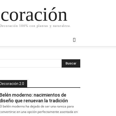
ecoración
. Decoración 100% con plantas y naturaleza.
Decoración 2.0
Belén moderno: nacimientos de
diseño que renuevan la tradición
El belén moderno ha dejado de ser una rareza para
convertirse en una opción perfectamente asentada en