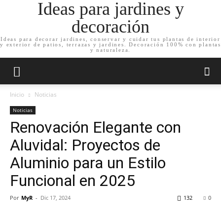
Ideas para jardines y
decoración
Ideas para decorar jardines, conservar y cuidar tus plantas de interior
y exterior de patios, terrazas y jardines. Decoración 100% con plantas
y naturaleza.
Inicio
Noticias
Noticias
Renovación Elegante con
Aluvidal: Proyectos de
Aluminio para un Estilo
Funcional en 2025
Por
MyR
-
Dic 17, 2024
132
0