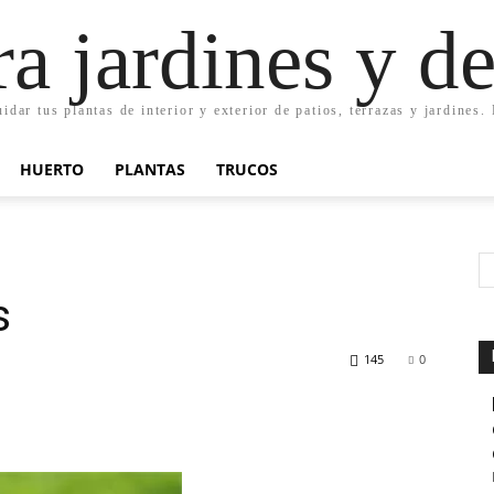
ra jardines y d
uidar tus plantas de interior y exterior de patios, terrazas y jardines
HUERTO
PLANTAS
TRUCOS
s
145
0