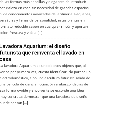
de las formas más sencillas y elegantes de introducir
naturaleza en casa sin necesidad de grandes espacios
ni de conocimientos avanzados de jardinería. Pequeñas,
versátiles y llenas de personalidad, estas plantas en
formato reducido caben en cualquier rincón y aportan
color, frescura y vida a […]
Lavadora Aquarium: el diseño
futurista que reinventa el lavado en
casa
La lavadora Aquarium es uno de esos objetos que, al
verlos por primera vez, cuesta identificar. No parece un
electrodoméstico, sino una escultura futurista salida de
una película de ciencia ficción. Sin embargo, detrás de
esa forma ovoide y envolvente se esconde una idea
muy concreta: demostrar que una lavadora de diseño
puede ser tan […]