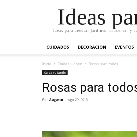
Ideas pa
Ideas para decorar jardines, conservar y c
CUIDADOS
DECORACIÓN
EVENTOS
Inicio
Cuida tu jardín
Rosas para todos
Cuida tu jardín
Rosas para todo
Por
Augusto
-
Ago 29, 2013