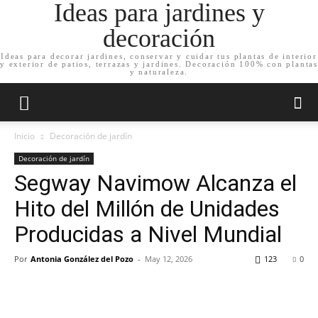
Ideas para jardines y
decoración
Ideas para decorar jardines, conservar y cuidar tus plantas de interior
y exterior de patios, terrazas y jardines. Decoración 100% con plantas
y naturaleza.
Inicio
Decoración de jardín
Decoración de jardín
Segway Navimow Alcanza el
Hito del Millón de Unidades
Producidas a Nivel Mundial
Por
Antonia González del Pozo
-
May 12, 2026
123
0