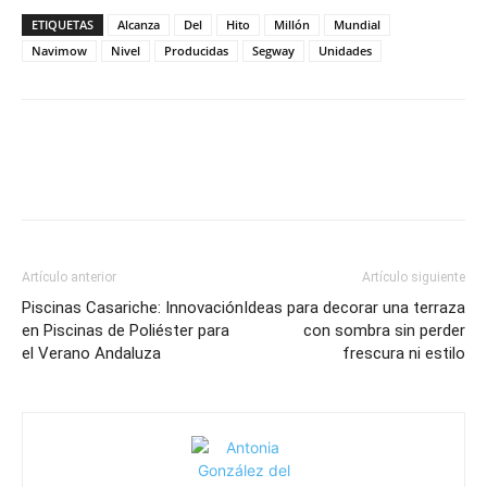
ETIQUETAS
Alcanza
Del
Hito
Millón
Mundial
Navimow
Nivel
Producidas
Segway
Unidades
Artículo anterior
Artículo siguiente
Piscinas Casariche: Innovación
Ideas para decorar una terraza
en Piscinas de Poliéster para
con sombra sin perder
el Verano Andaluza
frescura ni estilo