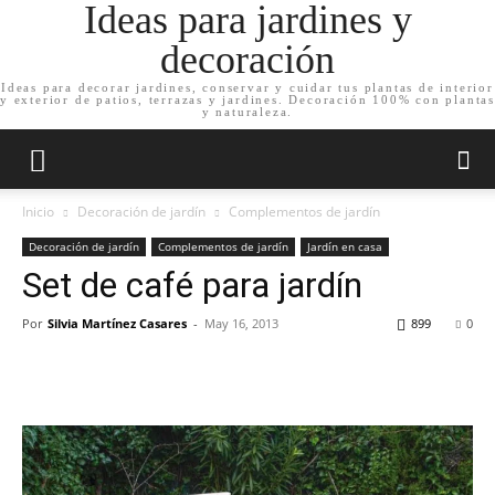
Ideas para jardines y
decoración
Ideas para decorar jardines, conservar y cuidar tus plantas de interior
y exterior de patios, terrazas y jardines. Decoración 100% con plantas
y naturaleza.
Inicio
Decoración de jardín
Complementos de jardín
Decoración de jardín
Complementos de jardín
Jardín en casa
Set de café para jardín
Por
Silvia Martínez Casares
-
May 16, 2013
899
0