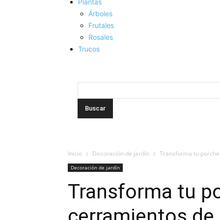
Plantas
Árboles
Frutales
Rosales
Trucos
Inicio
Decoración de jardín
Transforma tu porche 
Decoración de jardín
Transforma tu p
cerramientos de 