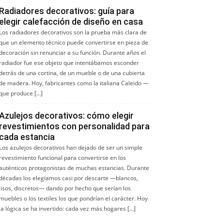
Radiadores decorativos: guía para
elegir calefacción de diseño en casa
Los radiadores decorativos son la prueba más clara de
que un elemento técnico puede convertirse en pieza de
decoración sin renunciar a su función. Durante años el
radiador fue ese objeto que intentábamos esconder
detrás de una cortina, de un mueble o de una cubierta
de madera. Hoy, fabricantes como la italiana Caleido —
que produce […]
Azulejos decorativos: cómo elegir
revestimientos con personalidad para
cada estancia
Los azulejos decorativos han dejado de ser un simple
revestimiento funcional para convertirse en los
auténticos protagonistas de muchas estancias. Durante
décadas los elegíamos casi por descarte —blancos,
lisos, discretos— dando por hecho que serían los
muebles o los textiles los que pondrían el carácter. Hoy
la lógica se ha invertido: cada vez más hogares […]