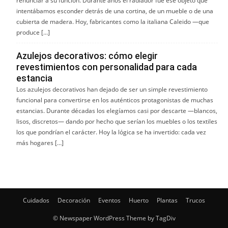
renunciar a su función. Durante años el radiador fue ese objeto que
intentábamos esconder detrás de una cortina, de un mueble o de una
cubierta de madera. Hoy, fabricantes como la italiana Caleido —que
produce […]
Azulejos decorativos: cómo elegir
revestimientos con personalidad para cada
estancia
Los azulejos decorativos han dejado de ser un simple revestimiento
funcional para convertirse en los auténticos protagonistas de muchas
estancias. Durante décadas los elegíamos casi por descarte —blancos,
lisos, discretos— dando por hecho que serían los muebles o los textiles
los que pondrían el carácter. Hoy la lógica se ha invertido: cada vez
más hogares […]
Cuidados
Decoración
Eventos
Huerto
Plantas
Trucos
© Newspaper WordPress Theme by TagDiv