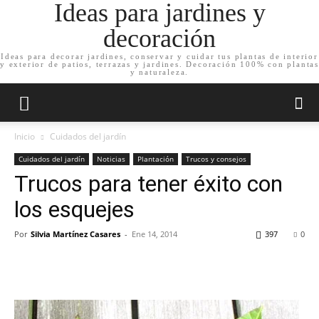
Ideas para jardines y
decoración
Ideas para decorar jardines, conservar y cuidar tus plantas de interior
y exterior de patios, terrazas y jardines. Decoración 100% con plantas
y naturaleza.
Inicio
Cuidados del jardín
Cuidados del jardín
Noticias
Plantación
Trucos y consejos
Trucos para tener éxito con
los esquejes
Por
Silvia Martínez Casares
-
Ene 14, 2014
397
0