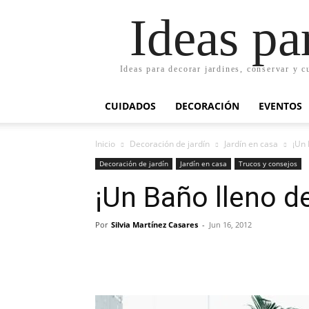
Ideas pa
Ideas para decorar jardines, conservar y c
CUIDADOS
DECORACIÓN
EVENTOS
Inicio
Decoración de jardín
Jardín en casa
¡Un 
Decoración de jardín
Jardín en casa
Trucos y consejos
¡Un Baño lleno d
Por
Silvia Martínez Casares
-
Jun 16, 2012