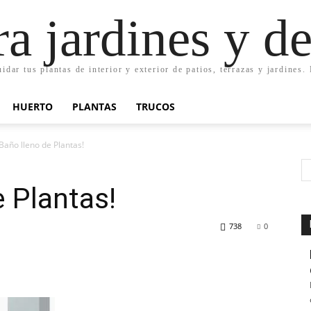
ra jardines y d
uidar tus plantas de interior y exterior de patios, terrazas y jardines
HUERTO
PLANTAS
TRUCOS
Baño lleno de Plantas!
e Plantas!
738
0