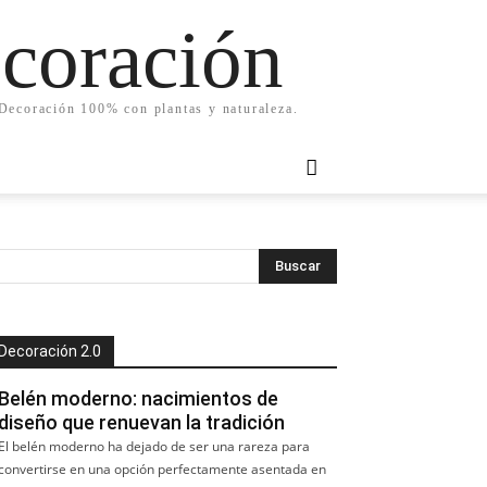
ecoración
. Decoración 100% con plantas y naturaleza.
Decoración 2.0
Belén moderno: nacimientos de
diseño que renuevan la tradición
El belén moderno ha dejado de ser una rareza para
convertirse en una opción perfectamente asentada en