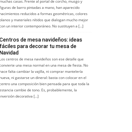
muchas casas. Frente al portal de corcho, musgo y
figuras de barro pintadas a mano, han aparecido
nacimientos reducidos a formas geométricas, colores
planos y materiales nítidos que dialogan mucho mejor
con un interior contemporáneo. No sustituyen a […]
Centros de mesa navideños: ideas
fáciles para decorar tu mesa de
Navidad
Los centros de mesa navideños son ese detalle que
convierte una mesa normal en una mesa de fiesta. No
hace falta cambiar la vajilla, ni comprar mantelería
nueva, ni gastarse un dineral: basta con colocar en el
centro una composición bien pensada para que toda la
estancia cambie de tono. Es, probablemente, la
inversión decorativa […]