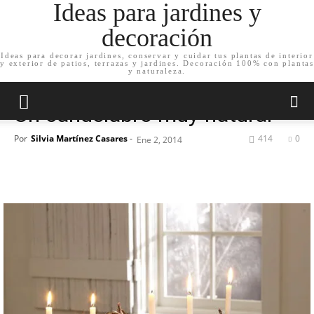
Ideas para jardines y
decoración
Ideas para decorar jardines, conservar y cuidar tus plantas de interior
y exterior de patios, terrazas y jardines. Decoración 100% con plantas
Inicio
Decoración de jardín
Complementos de jardín
y naturaleza.
Decoración de jardín
Complementos de jardín
Jardín en casa
Un candelabro muy natural
Por
Silvia Martínez Casares
-
414
0
Ene 2, 2014