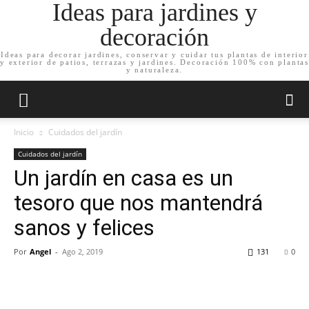
Ideas para jardines y
decoración
Ideas para decorar jardines, conservar y cuidar tus plantas de interior
y exterior de patios, terrazas y jardines. Decoración 100% con plantas
y naturaleza.
Inicio
Cuidados del jardín
Cuidados del jardín
Un jardín en casa es un
tesoro que nos mantendrá
sanos y felices
Por
Angel
-
Ago 2, 2019
131
0