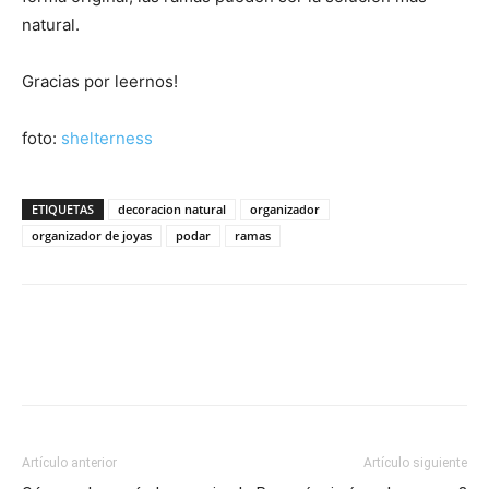
natural.
Gracias por leernos!
foto:
shelterness
ETIQUETAS
decoracion natural
organizador
organizador de joyas
podar
ramas
Artículo anterior
Artículo siguiente