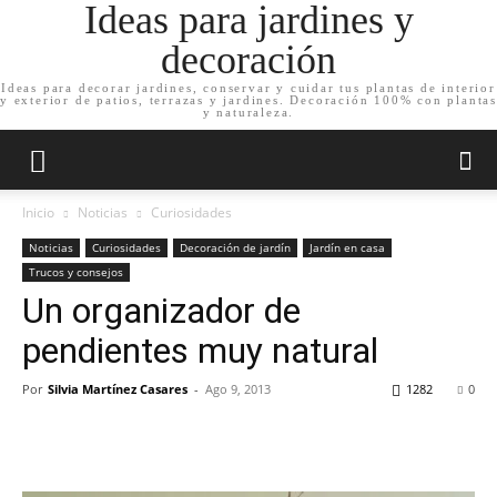
Ideas para jardines y
decoración
Ideas para decorar jardines, conservar y cuidar tus plantas de interior
y exterior de patios, terrazas y jardines. Decoración 100% con plantas
y naturaleza.
Inicio
Noticias
Curiosidades
Noticias
Curiosidades
Decoración de jardín
Jardín en casa
Trucos y consejos
Un organizador de
pendientes muy natural
Por
Silvia Martínez Casares
-
Ago 9, 2013
1282
0