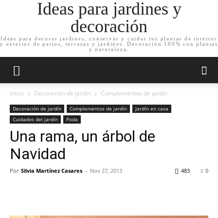
Ideas para jardines y
decoración
Ideas para decorar jardines, conservar y cuidar tus plantas de interior
y exterior de patios, terrazas y jardines. Decoración 100% con plantas
y naturaleza.
Inicio
Decoración de jardín
Complementos de jardín
Decoración de jardín
Complementos de jardín
Jardín en casa
Cuidados del jardín
Poda
Una rama, un árbol de
Navidad
Por
Silvia Martínez Casares
-
Nov 27, 2013
483
0