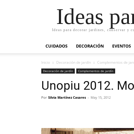
Ideas pa
Ideas para decorar jardines, conservar y c
CUIDADOS
DECORACIÓN
EVENTOS
Inicio
Decoración de jardín
Complementos de jar
Decoración de jardín
Complementos de jardín
Unopiu 2012. Mob
Por
Silvia Martínez Casares
-
May 15, 2012