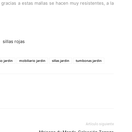
y gracias a estas mallas se hacen muy resistentes, a la
ño jardin
mobiliario jardin
sillas jardin
tumbonas jardin
Artículo siguiente