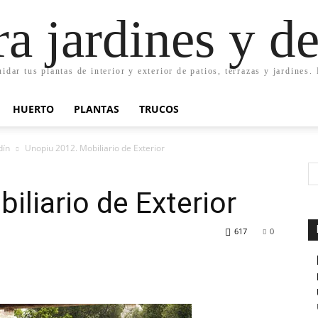
ra jardines y d
uidar tus plantas de interior y exterior de patios, terrazas y jardines
HUERTO
PLANTAS
TRUCOS
dín
Unopiu 2012. Mobiliario de Exterior
iliario de Exterior
617
0