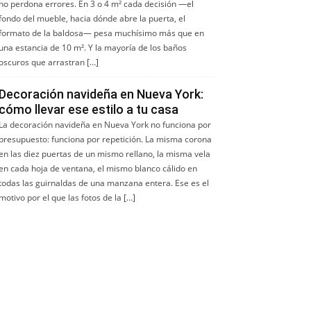
no perdona errores. En 3 o 4 m² cada decisión —el
fondo del mueble, hacia dónde abre la puerta, el
formato de la baldosa— pesa muchísimo más que en
una estancia de 10 m². Y la mayoría de los baños
oscuros que arrastran […]
Decoración navideña en Nueva York:
cómo llevar ese estilo a tu casa
La decoración navideña en Nueva York no funciona por
presupuesto: funciona por repetición. La misma corona
en las diez puertas de un mismo rellano, la misma vela
en cada hoja de ventana, el mismo blanco cálido en
todas las guirnaldas de una manzana entera. Ese es el
motivo por el que las fotos de la […]