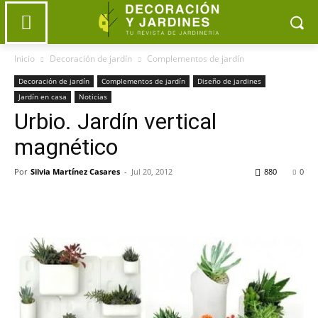
Inicio
Decoración de jardín
Complementos de jardín
Decoración de jardín
Complementos de jardín
Diseño de jardines
Jardín en casa
Noticias
Urbio. Jardín vertical
magnético
Por
Silvia Martínez Casares
-
Jul 20, 2012
880
0