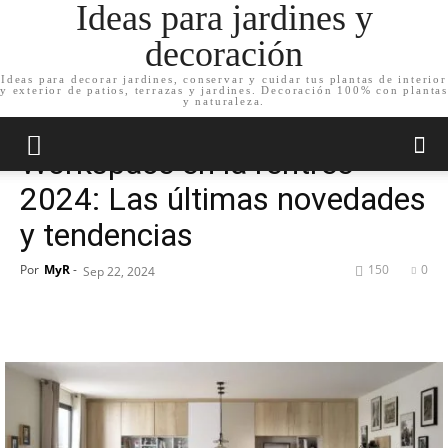
Ideas para jardines y
decoración
Ideas para decorar jardines, conservar y cuidar tus plantas de interior
y exterior de patios, terrazas y jardines. Decoración 100% con plantas
Inicio
Decoración de jardín
y naturaleza.
Decoración de jardín
Workspace en la rentrée
2024: Las últimas novedades
y tendencias
Por
MyR
-
150
0
Sep 22, 2024