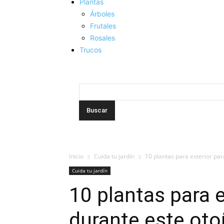
Plantas
Árboles
Frutales
Rosales
Trucos
Inicio
Cuida tu jardín
10 plantas para exterior pa
Cuida tu jardín
10 plantas para e
durante este ot