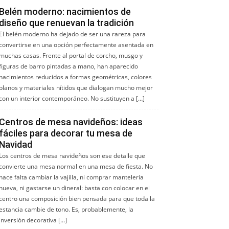
Belén moderno: nacimientos de
diseño que renuevan la tradición
El belén moderno ha dejado de ser una rareza para
convertirse en una opción perfectamente asentada en
muchas casas. Frente al portal de corcho, musgo y
figuras de barro pintadas a mano, han aparecido
nacimientos reducidos a formas geométricas, colores
planos y materiales nítidos que dialogan mucho mejor
con un interior contemporáneo. No sustituyen a […]
Centros de mesa navideños: ideas
fáciles para decorar tu mesa de
Navidad
Los centros de mesa navideños son ese detalle que
convierte una mesa normal en una mesa de fiesta. No
hace falta cambiar la vajilla, ni comprar mantelería
nueva, ni gastarse un dineral: basta con colocar en el
centro una composición bien pensada para que toda la
estancia cambie de tono. Es, probablemente, la
inversión decorativa […]