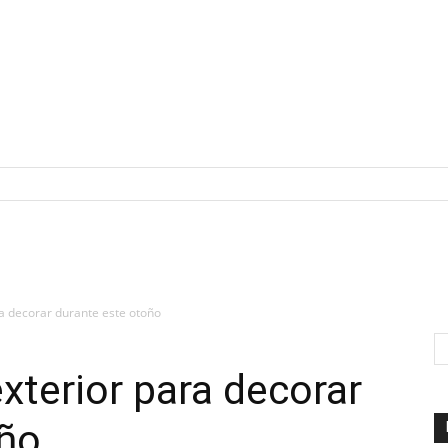
ra decorar durante este otoño
xterior para decorar
oño