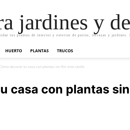
ra jardines y d
uidar tus plantas de interior y exterior de patios, terrazas y jardines
HUERTO
PLANTAS
TRUCOS
Cómo decorar tu casa con plantas sin flor este otoño
 casa con plantas sin 