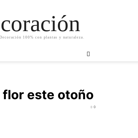
ecoración
. Decoración 100% con plantas y naturaleza.
flor este otoño
0