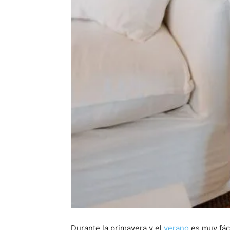
Durante la primavera y el
verano
es muy fáci