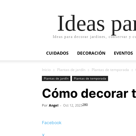
Ideas pa
Ideas para decorar jardines, conservar y c
CUIDADOS
DECORACIÓN
EVENTOS
Inicio
Plantas de jardín
Plantas de temporada
Plantas de jardín
Plantas de temporada
Cómo decorar tu
280
Por
Angel
-
Oct 12, 2023
Facebook
X