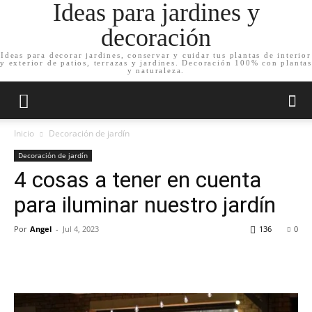
Ideas para jardines y
decoración
Ideas para decorar jardines, conservar y cuidar tus plantas de interior
y exterior de patios, terrazas y jardines. Decoración 100% con plantas
y naturaleza.
Inicio
Decoración de jardín
Decoración de jardín
4 cosas a tener en cuenta
para iluminar nuestro jardín
Por
Angel
-
Jul 4, 2023
136
0