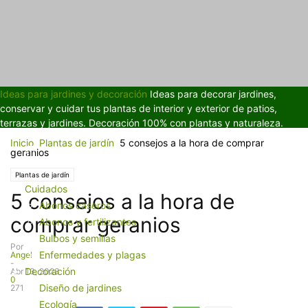
Ideas para jardines y decoración
Ideas para decorar jardines,
conservar y cuidar tus plantas de interior y exterior de patios,
terrazas y jardines. Decoración 100% con plantas y naturaleza.
Inicio
Plantas de jardín
5 consejos a la hora de comprar
geranios
Plantas de jardín
Cuidados
5 consejos a la hora de
Abonos caseros
comprar geranios
Abonos y fertilizantes
Bulbos y semillas
Por
Enfermedades y plagas
Angel
-
Decoración
Abr 13, 2023
0
Diseño de jardines
271
Ecología