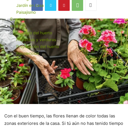
Jardín en casa
Paisajismo
Eventos
Huerto
Cuidado del huerto
Hortalizas y verduras
Preparación del huerto
Recolección
Plantas
Árboles
Frutales
Rosales
Trucos
Con el buen tiempo, las flores llenan de color todas las
zonas exteriores de la casa. Si tú aún no has tenido tiempo