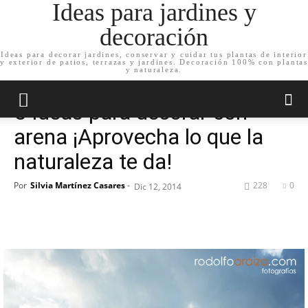
Ideas para jardines y
decoración
Ideas para decorar jardines, conservar y cuidar tus plantas de interior
y exterior de patios, terrazas y jardines. Decoración 100% con plantas
Inicio
Noticias
Curiosidades
y naturaleza.
Noticias
Curiosidades
5 Ideas para decorar con
arena ¡Aprovecha lo que la
naturaleza te da!
Por
Silvia Martínez Casares
-
228
0
Dic 12, 2014