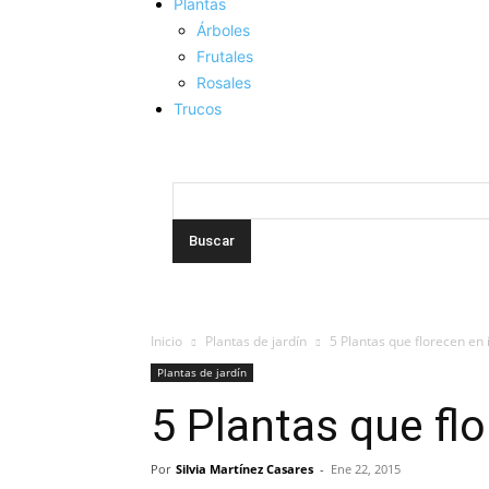
Plantas
Árboles
Frutales
Rosales
Trucos
Inicio
Plantas de jardín
5 Plantas que florecen en 
Plantas de jardín
5 Plantas que flo
Por
Silvia Martínez Casares
-
Ene 22, 2015