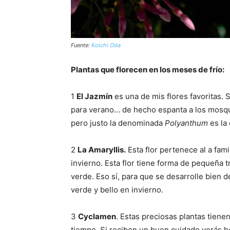
Fuente:
Koichi Oda
Plantas que florecen en los meses de frío:
1
El Jazmín
es una de mis flores favoritas. 
para verano… de hecho espanta a los mosqu
pero justo la denominada
Polyanthum
es la 
2
La Amaryllis.
Esta flor pertenece al a fami
invierno. Esta flor tiene forma de pequeña t
verde. Eso sí, para que se desarrolle bien d
verde y bello en invierno.
3
Cyclamen
. Estas preciosas plantas tien
tiempo. Si reciben un buen cuidado verás h