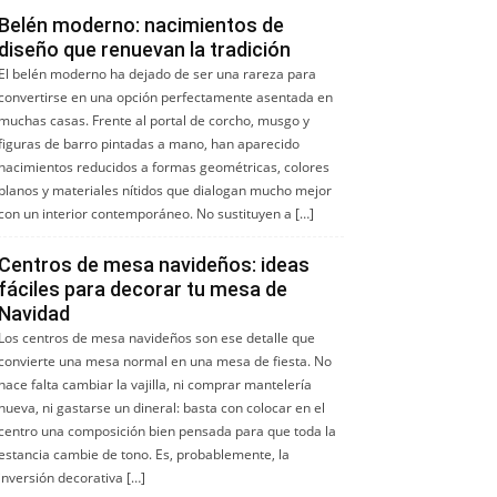
Belén moderno: nacimientos de
diseño que renuevan la tradición
El belén moderno ha dejado de ser una rareza para
convertirse en una opción perfectamente asentada en
muchas casas. Frente al portal de corcho, musgo y
figuras de barro pintadas a mano, han aparecido
nacimientos reducidos a formas geométricas, colores
planos y materiales nítidos que dialogan mucho mejor
con un interior contemporáneo. No sustituyen a […]
Centros de mesa navideños: ideas
fáciles para decorar tu mesa de
Navidad
Los centros de mesa navideños son ese detalle que
convierte una mesa normal en una mesa de fiesta. No
hace falta cambiar la vajilla, ni comprar mantelería
nueva, ni gastarse un dineral: basta con colocar en el
centro una composición bien pensada para que toda la
estancia cambie de tono. Es, probablemente, la
inversión decorativa […]