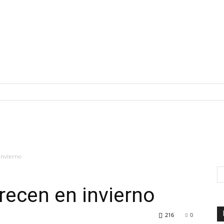
invierno
recen en invierno
216
0