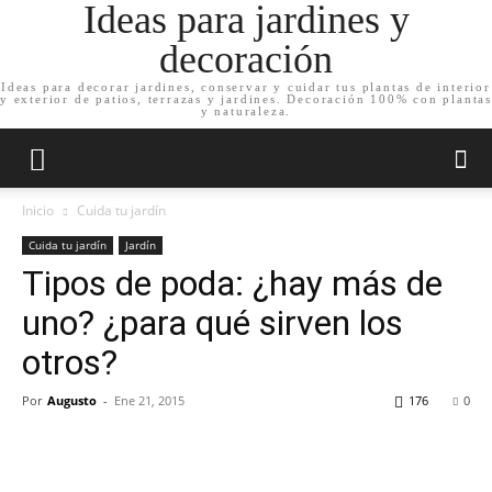
Ideas para jardines y
decoración
Ideas para decorar jardines, conservar y cuidar tus plantas de interior
y exterior de patios, terrazas y jardines. Decoración 100% con plantas
y naturaleza.
Inicio
Cuida tu jardín
Cuida tu jardín
Jardín
Tipos de poda: ¿hay más de
uno? ¿para qué sirven los
otros?
Por
Augusto
-
Ene 21, 2015
176
0