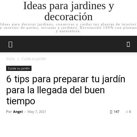
Ideas para jardines y
decoración
Ideas para decorar jardines, conservar y cuidar tus plantas de interior
y exterior de patios, terrazas y jardines. Decoración 100% con plantas
y naturaleza.
Inicio
Cuida tu jardín
Cuida tu jardín
6 tips para preparar tu jardín
para la llegada del buen
tiempo
Por
Angel
-
May 7, 2021
147
0